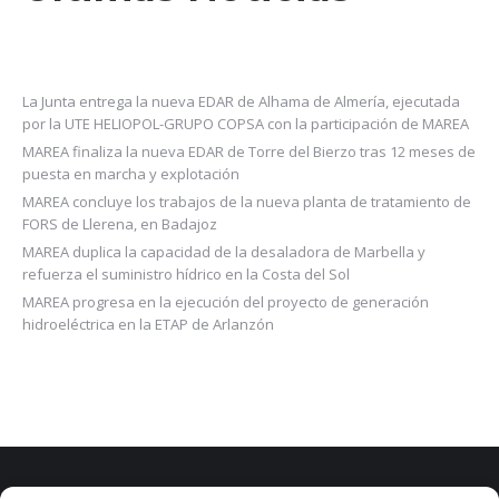
La Junta entrega la nueva EDAR de Alhama de Almería, ejecutada
por la UTE HELIOPOL-GRUPO COPSA con la participación de MAREA
MAREA finaliza la nueva EDAR de Torre del Bierzo tras 12 meses de
puesta en marcha y explotación
MAREA concluye los trabajos de la nueva planta de tratamiento de
FORS de Llerena, en Badajoz
MAREA duplica la capacidad de la desaladora de Marbella y
refuerza el suministro hídrico en la Costa del Sol
MAREA progresa en la ejecución del proyecto de generación
hidroeléctrica en la ETAP de Arlanzón