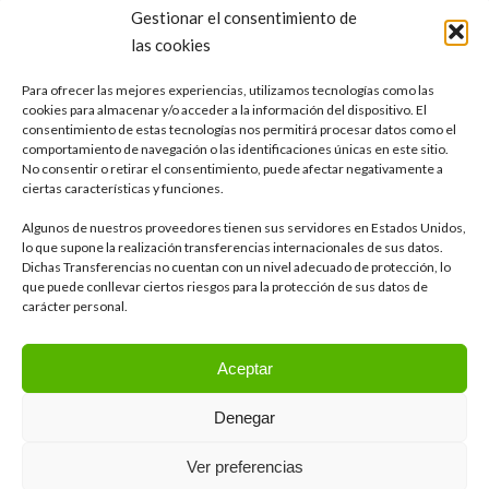
Gestionar el consentimiento de
Marea es una empresa con una dilatada experiencia en el ciclo
las cookies
integral del agua y otros campos como la industria, la agricultura, el
sector alimentario o la minería.
Ver RSE
Para ofrecer las mejores experiencias, utilizamos tecnologías como las
cookies para almacenar y/o acceder a la información del dispositivo. El
consentimiento de estas tecnologías nos permitirá procesar datos como el
Delegación de Sevilla
comportamiento de navegación o las identificaciones únicas en este sitio.
Calle Tajo, 4 41012, Sevilla
No consentir o retirar el consentimiento, puede afectar negativamente a
ciertas características y funciones.
Algunos de nuestros proveedores tienen sus servidores en Estados Unidos,
Otras delegaciones
lo que supone la realización transferencias internacionales de sus datos.
Dichas Transferencias no cuentan con un nivel adecuado de protección, lo
que puede conllevar ciertos riesgos para la protección de sus datos de
LinkedIn
carácter personal.
Aceptar
Denegar
Ver preferencias