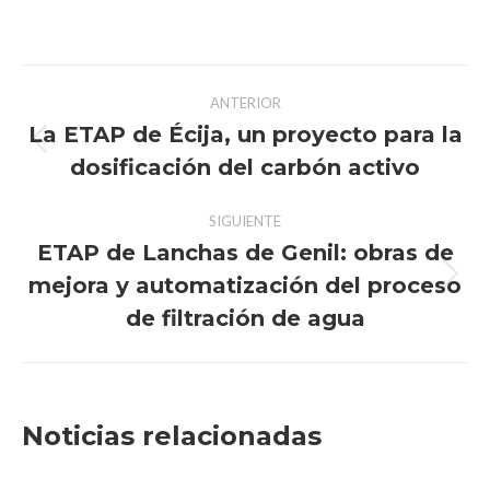
Navegación
ANTERIOR
entre
La ETAP de Écija, un proyecto para la
Publicación
dosificación del carbón activo
publicaciones
anterior:
SIGUIENTE
ETAP de Lanchas de Genil: obras de
mejora y automatización del proceso
Publicación
siguiente:
de filtración de agua
Noticias relacionadas