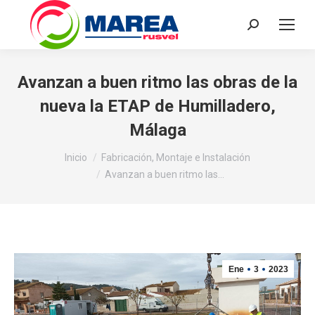
Buscar:
Avanzan a buen ritmo las obras de la
nueva la ETAP de Humilladero,
Málaga
Estás aquí:
Inicio
Fabricación, Montaje e Instalación
Avanzan a buen ritmo las…
Ene
3
2023