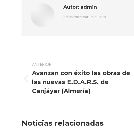
Autor:
admin
https://marearusvel.com
Navegación
ANTERIOR
entre
Avanzan con éxito las obras de
las nuevas E.D.A.R.S. de
Publicación
publicaciones
anterior:
Canjáyar (Almería)
Noticias relacionadas