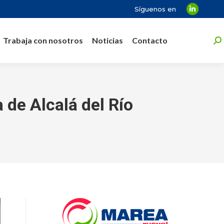
Síguenos en
Linkedin
page
Trabaja con nosotros
Noticias
Contacto
opens
Bu
in
new
window
 de Alcalá del Río