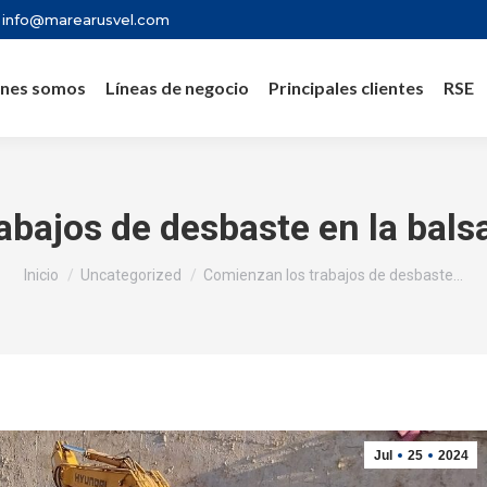
info@marearusvel.com
nes somos
Líneas de negocio
Principales clientes
RSE
bajos de desbaste en la balsa
Estás aquí:
Inicio
Uncategorized
Comienzan los trabajos de desbaste…
Jul
25
2024