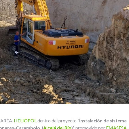
 MAREA-
HELIOPOL
dentro del proyecto “
Instalación de sistema
elonares-Carambolo (
Alcalá del Río
)”
promovido por
EMASESA
,