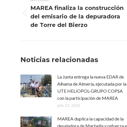
entre
MAREA finaliza la construcción
publicaciones
del emisario de la depuradora
Publicación
anterior:
de Torre del Bierzo
Noticias relacionadas
La Junta entrega la nueva EDAR de
Alhama de Almería, ejecutada por la
UTE HELIOPOL-GRUPO COPSA
con la participación de MAREA
julio 21, 2026
MAREA duplica la capacidad de la
desaladora de Marbella y refuerza e