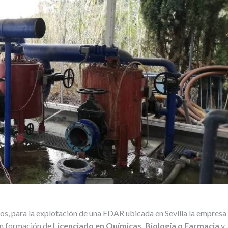
os, para la explotación de una EDAR ubicada en Sevilla la empresa
n formación de
Licenciado en Químicas, Biología o Farmacia
y