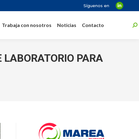
Síguenos en
Linkedin
page
Trabaja con nosotros
Noticias
Contacto
opens
Bu
in
new
window
E LABORATORIO PARA