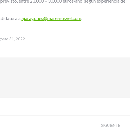
io previsto, entre 23.000 – 30.000 euros/año, según experiencia del
andidatura a
ajaragones@marearusvel.com
.
gosto 31, 2022
SIGUIENTE