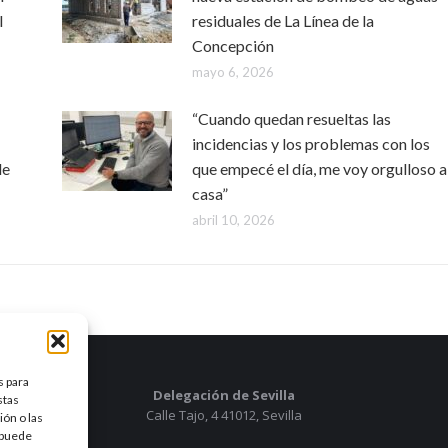
l
residuales de La Línea de la
Concepción
mayo 6, 2026
“Cuando quedan resueltas las
incidencias y los problemas con los
de
que empecé el día, me voy orgulloso a
casa”
abril 10, 2026
s para
Delegación de Sevilla
stas
Calle Tajo, 4 41012, Sevilla
ón o las
, puede