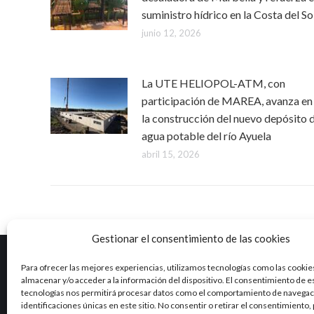
suministro hídrico en la Costa del So
junio 12, 2026
La UTE HELIOPOL-ATM, con
participación de MAREA, avanza en
la construcción del nuevo depósito 
agua potable del río Ayuela
abril 15, 2026
Gestionar el consentimiento de las cookies
Para ofrecer las mejores experiencias, utilizamos tecnologías como las cookie
almacenar y/o acceder a la información del dispositivo. El consentimiento de e
Marea es una empresa con una dilatada experiencia en el
tecnologías nos permitirá procesar datos como el comportamiento de navegaci
ciclo integral del agua y otros campos como la industria, la
identificaciones únicas en este sitio. No consentir o retirar el consentimiento
agricultura, el sector alimentario o la minería.
Ver RSE