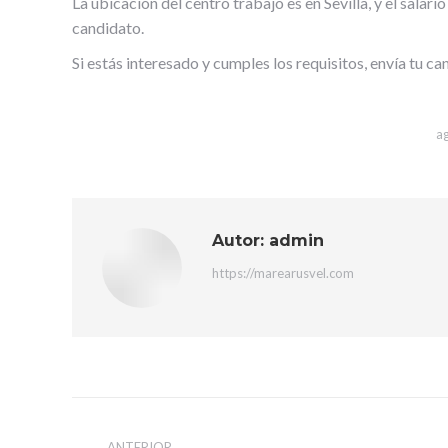
La ubicación del centro trabajo es en Sevilla, y el salar
candidato.
Si estás interesado y cumples los requisitos, envía tu c
a
Autor:
admin
https://marearusvel.com
Navegación
ANTERIOR