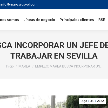
info@marearusvel.com
nes somos
Líneas de negocio
Principales clientes
RSE
CA INCORPORAR UN JEFE D
TRABAJAR EN SEVILLA
Estás aquí:
Inicio
MAREA
EMPLEO: MAREA BUSCA INCORPORAR UN…
Ago
31
2022