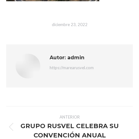
diciembre 23, 2022
Autor:
admin
https://marearusvel.com
Navegación
ANTERIOR
entre
GRUPO RUSVEL CELEBRA SU
Publicación
CONVENCIÓN ANUAL
anterior: