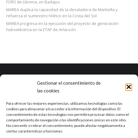
FORS de Llerena, en Badajoz
MAREA duplica la capacidad de la desaladora de Marbella y
refuerza el suministro hídrico en la Costa del Sol
MAREA progresa en la ejecución del proyecto de generación
hidroeléctrica en la ETAP de Arlanzón
Gestionar el consentimiento de
Marea es una empresa con una dilatada experiencia en el ciclo
las cookies
integral del agua y otros campos como la industria, la agricultura, el
sector alimentario o la minería.
Ver RSE
Para ofrecer las mejores experiencias, utilizamos tecnologías como las
cookies para almacenar y/o acceder a la información del dispositivo. El
consentimiento de estas tecnologías nos permitirá procesar datos como el
Delegación de Sevilla
comportamiento de navegación o las identificaciones únicas en este sitio.
Calle Tajo, 4 41012, Sevilla
No consentir o retirar el consentimiento, puede afectar negativamente a
ciertas características y funciones.