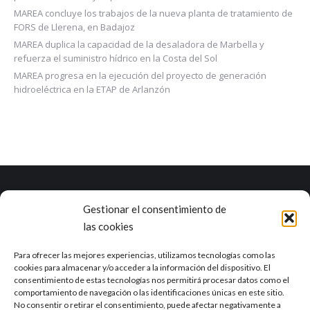
MAREA concluye los trabajos de la nueva planta de tratamiento de
FORS de Llerena, en Badajoz
MAREA duplica la capacidad de la desaladora de Marbella y
refuerza el suministro hídrico en la Costa del Sol
MAREA progresa en la ejecución del proyecto de generación
hidroeléctrica en la ETAP de Arlanzón
Gestionar el consentimiento de
Marea es una empresa con una dilatada experiencia en el ciclo
las cookies
integral del agua y otros campos como la industria, la agricultura, el
sector alimentario o la minería.
Ver RSE
Para ofrecer las mejores experiencias, utilizamos tecnologías como las
cookies para almacenar y/o acceder a la información del dispositivo. El
consentimiento de estas tecnologías nos permitirá procesar datos como el
Delegación de Sevilla
comportamiento de navegación o las identificaciones únicas en este sitio.
Calle Tajo, 4 41012, Sevilla
No consentir o retirar el consentimiento, puede afectar negativamente a