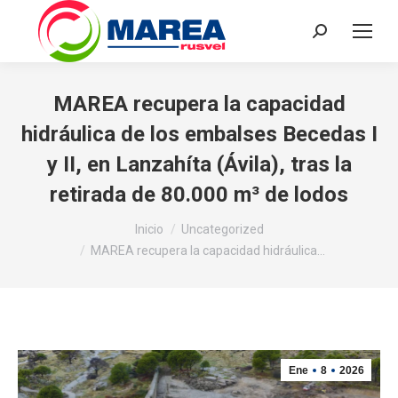
Buscar:
MAREA recupera la capacidad
hidráulica de los embalses Becedas I
y II, en Lanzahíta (Ávila), tras la
retirada de 80.000 m³ de lodos
Estás aquí:
Inicio
Uncategorized
MAREA recupera la capacidad hidráulica…
Ene
8
2026