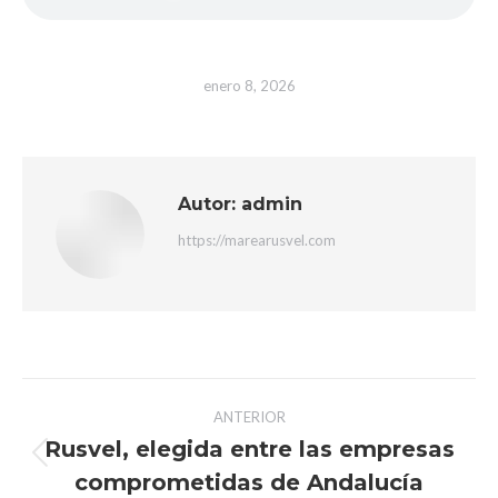
enero 8, 2026
Autor:
admin
https://marearusvel.com
Navegación
ANTERIOR
entre
Rusvel, elegida entre las empresas
Publicación
comprometidas de Andalucía
anterior: