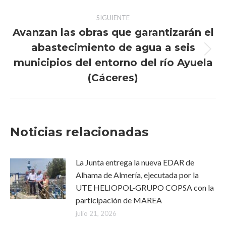
publicaciones
SIGUIENTE
Avanzan las obras que garantizarán el
abastecimiento de agua a seis
Publicación
municipios del entorno del río Ayuela
siguiente:
(Cáceres)
Noticias relacionadas
La Junta entrega la nueva EDAR de
Alhama de Almería, ejecutada por la
UTE HELIOPOL-GRUPO COPSA con la
participación de MAREA
julio 21, 2026