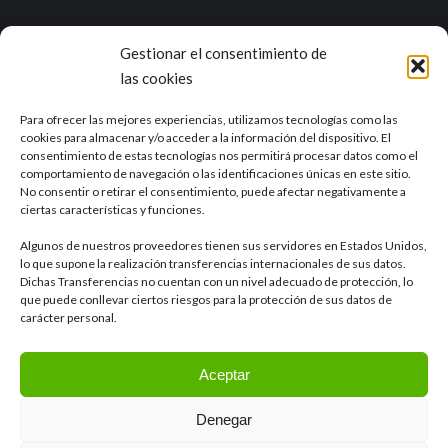
Gestionar el consentimiento de
Marea es una empresa con una dilatada experiencia en el ciclo
las cookies
integral del agua y otros campos como la industria, la agricultura, el
sector alimentario o la minería.
Ver RSE
Para ofrecer las mejores experiencias, utilizamos tecnologías como las
cookies para almacenar y/o acceder a la información del dispositivo. El
consentimiento de estas tecnologías nos permitirá procesar datos como el
Delegación de Sevilla
comportamiento de navegación o las identificaciones únicas en este sitio.
Calle Tajo, 4 41012, Sevilla
No consentir o retirar el consentimiento, puede afectar negativamente a
ciertas características y funciones.
Algunos de nuestros proveedores tienen sus servidores en Estados Unidos,
Otras delegaciones
lo que supone la realización transferencias internacionales de sus datos.
Dichas Transferencias no cuentan con un nivel adecuado de protección, lo
que puede conllevar ciertos riesgos para la protección de sus datos de
carácter personal.
Aceptar
Denegar