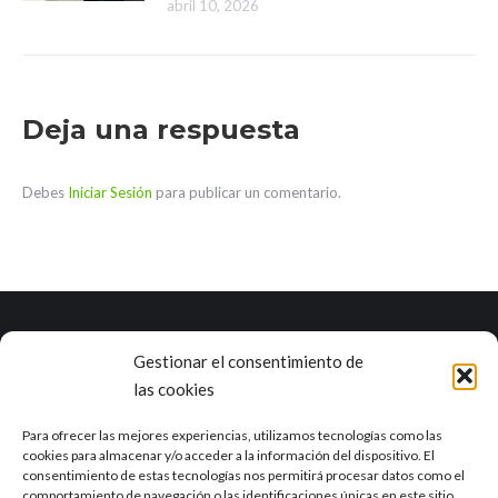
abril 10, 2026
Deja una respuesta
Debes
Iniciar Sesión
para publicar un comentario.
Gestionar el consentimiento de
Marea es una empresa con una dilatada experiencia en el ciclo
las cookies
integral del agua y otros campos como la industria, la agricultura, el
sector alimentario o la minería.
Ver RSE
Para ofrecer las mejores experiencias, utilizamos tecnologías como las
cookies para almacenar y/o acceder a la información del dispositivo. El
consentimiento de estas tecnologías nos permitirá procesar datos como el
Delegación de Sevilla
comportamiento de navegación o las identificaciones únicas en este sitio.