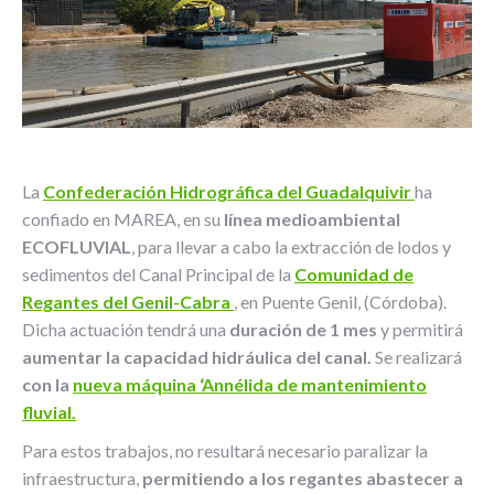
La
Confederación Hidrográfica del Guadalquivir
ha
confiado en MAREA, en su
línea medioambiental
ECOFLUVIAL
, para llevar a cabo la extracción de lodos y
sedimentos del Canal Principal de la
Comunidad de
Regantes del Genil-Cabra
, en Puente Genil, (Córdoba).
Dicha actuación tendrá una
duración de 1 mes
y permitirá
aumentar la capacidad hidráulica del canal.
Se realizará
con la
nueva máquina ‘Annélida de mantenimiento
fluvial.
Para estos trabajos, no resultará necesario paralizar la
infraestructura,
permitiendo a los regantes abastecer a