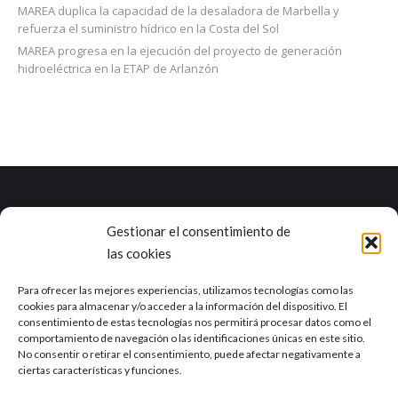
MAREA duplica la capacidad de la desaladora de Marbella y
refuerza el suministro hídrico en la Costa del Sol
MAREA progresa en la ejecución del proyecto de generación
hidroeléctrica en la ETAP de Arlanzón
Marea es una empresa con una dilatada experiencia en el ciclo
Gestionar el consentimiento de
integral del agua y otros campos como la industria, la agricultura, el
las cookies
sector alimentario o la minería.
Ver RSE
Para ofrecer las mejores experiencias, utilizamos tecnologías como las
cookies para almacenar y/o acceder a la información del dispositivo. El
Delegación de Sevilla
consentimiento de estas tecnologías nos permitirá procesar datos como el
Calle Tajo, 4 41012, Sevilla
comportamiento de navegación o las identificaciones únicas en este sitio.
No consentir o retirar el consentimiento, puede afectar negativamente a
ciertas características y funciones.