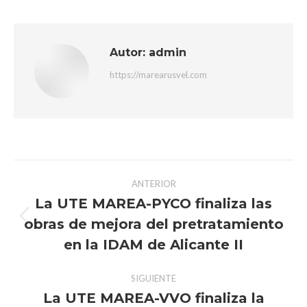
Autor:
admin
https://marearusvel.com
Navegación
ANTERIOR
entre
La UTE MAREA-PYCO finaliza las
obras de mejora del pretratamiento
Publicación
publicaciones
anterior:
en la IDAM de Alicante II
SIGUIENTE
La UTE MAREA-VVO finaliza la