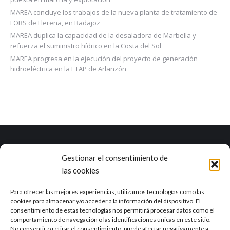
MAREA concluye los trabajos de la nueva planta de tratamiento de
FORS de Llerena, en Badajoz
MAREA duplica la capacidad de la desaladora de Marbella y
refuerza el suministro hídrico en la Costa del Sol
MAREA progresa en la ejecución del proyecto de generación
hidroeléctrica en la ETAP de Arlanzón
Gestionar el consentimiento de
Marea es una empresa con una dilatada experiencia en el ciclo
las cookies
integral del agua y otros campos como la industria, la agricultura, el
sector alimentario o la minería.
Ver RSE
Para ofrecer las mejores experiencias, utilizamos tecnologías como las
cookies para almacenar y/o acceder a la información del dispositivo. El
consentimiento de estas tecnologías nos permitirá procesar datos como el
Delegación de Sevilla
comportamiento de navegación o las identificaciones únicas en este sitio.
Calle Tajo, 4 41012, Sevilla
No consentir o retirar el consentimiento, puede afectar negativamente a