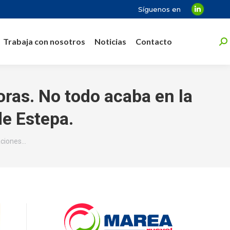
Síguenos en
Linkedin
page
Trabaja con nosotros
Noticias
Contacto
opens
Bu
in
new
window
oras. No todo acaba en la
de Estepa.
iaciones…