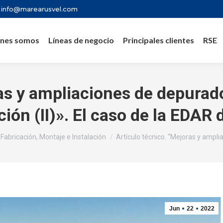
info@marearusvel.com
nes somos
Líneas de negocio
Principales clientes
RSE
as y ampliaciones de depurad
ión (II)». El caso de la EDAR 
quí:
Fabricación, Montaje e Instalación
Artículo técnico. “Mejoras y ampl
Jun
22
2022