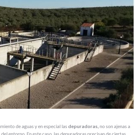
amiento de aguas y en especial las
depuradoras,
no son ajenas a
del entorno. En este caso, las depuradoras precisan de ciertas