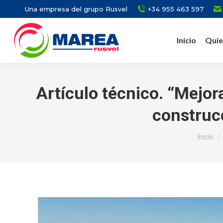
Una empresa del grupo Rusvel
+34 955 463 597
Inicio
Quie
Artículo técnico. “Mejor
construcc
Estás a
Inicio