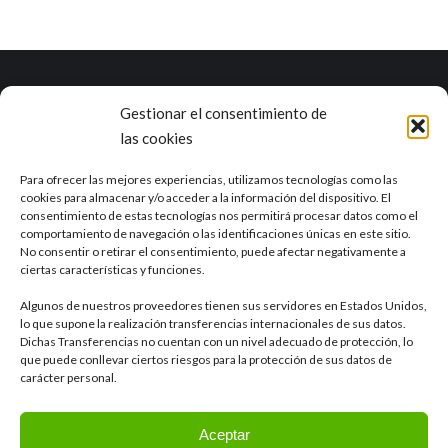
Gestionar el consentimiento de
Marea es una empresa con una dilatada experiencia en el ciclo
las cookies
integral del agua y otros campos como la industria, la agricultura, el
sector alimentario o la minería.
Ver RSE
Para ofrecer las mejores experiencias, utilizamos tecnologías como las
cookies para almacenar y/o acceder a la información del dispositivo. El
consentimiento de estas tecnologías nos permitirá procesar datos como el
Delegación de Sevilla
comportamiento de navegación o las identificaciones únicas en este sitio.
Calle Tajo, 4 41012, Sevilla
No consentir o retirar el consentimiento, puede afectar negativamente a
ciertas características y funciones.
Algunos de nuestros proveedores tienen sus servidores en Estados Unidos,
Otras delegaciones
lo que supone la realización transferencias internacionales de sus datos.
Dichas Transferencias no cuentan con un nivel adecuado de protección, lo
que puede conllevar ciertos riesgos para la protección de sus datos de
LinkedIn
carácter personal.
Aceptar