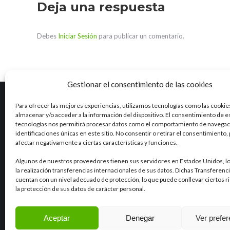
Deja una respuesta
Debes
Iniciar Sesión
para publicar un comentario.
Gestionar el consentimiento de las cookies
Para ofrecer las mejores experiencias, utilizamos tecnologías como las cookie
almacenar y/o acceder a la información del dispositivo. El consentimiento de e
Marea es una empresa con una dilatada experiencia en el
tecnologías nos permitirá procesar datos como el comportamiento de navegaci
ciclo integral del agua y otros campos como la industria, la
identificaciones únicas en este sitio. No consentir o retirar el consentimiento
agricultura, el sector alimentario o la minería.
Ver RSE
afectar negativamente a ciertas características y funciones.
Algunos de nuestros proveedores tienen sus servidores en Estados Unidos, l
LinkedIn
la realización transferencias internacionales de sus datos. Dichas Transferenc
cuentan con un nivel adecuado de protección, lo que puede conllevar ciertos r
la protección de sus datos de carácter personal.
Aceptar
Denegar
Ver prefe