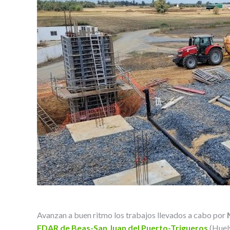
Avanzan a buen ritmo los trabajos llevados a cabo por
EDAR de Beas-San Juan del Puerto-Trigueros
(Huel