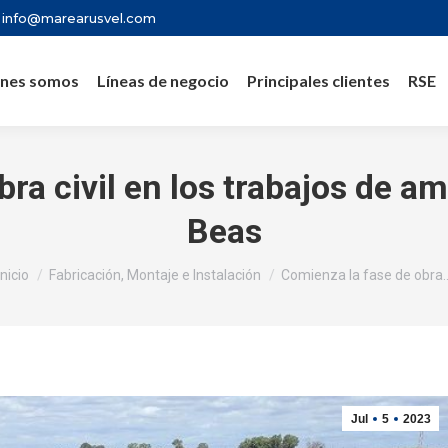
info@marearusvel.com
nes somos
Líneas de negocio
Principales clientes
RSE
ra civil en los trabajos de a
Beas
Estás aquí:
Inicio
Fabricación, Montaje e Instalación
Comienza la fase de obra
Jul
5
2023