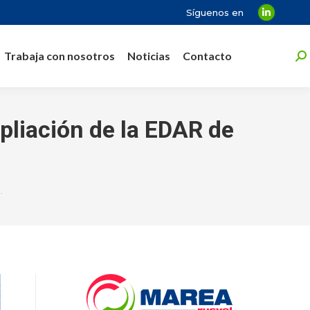
Síguenos en
Linkedin
page
Trabaja con nosotros
Noticias
Contacto
opens
Bu
in
new
window
mpliación de la EDAR de
…