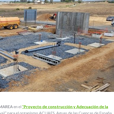
MAREA
en el
“
Proyecto de construcción y Adecuación de la
va)” para el organismo ACUAES, Aguas de las Cuencas de España.