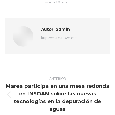
marzo 10, 2023
Autor:
admin
https://marearusvel.com
Navegación
ANTERIOR
entre
Marea participa en una mesa redonda
en INSOAN sobre las nuevas
publicaciones
Publicación
tecnologías en la depuración de
anterior:
aguas