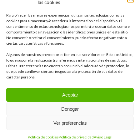
las cookies
integral del agua y otros campos como la industria, la agricultura, el
sector alimentario o la minería.
Ver RSE
Para ofrecer las mejores experiencias, utilizamos tecnologías como las
cookies para almacenar y/o acceder a la información del dispositivo. El
consentimiento de estas tecnologías nos permitirá procesar datos como el
Delegación de Sevilla
comportamiento de navegación o las identificaciones únicas en este sitio.
Calle Tajo, 4 41012, Sevilla
No consentir o retirar el consentimiento, puede afectar negativamente a
ciertas características y funciones.
Algunos de nuestros proveedores tienen sus servidores en Estados Unidos,
Otras delegaciones
lo que supone la realización transferencias internacionales de sus datos.
Dichas Transferencias no cuentan con un nivel adecuado de protección, lo
que puede conllevar ciertos riesgos para la protección de sus datos de
LinkedIn
carácter personal.
Aceptar
Denegar
Ver preferencias
© Marea 2022. Desarrollado por Magnum Comunicación y Lanzadera
Estudio
Política de cookies
Política de privacidad
Aviso Legal