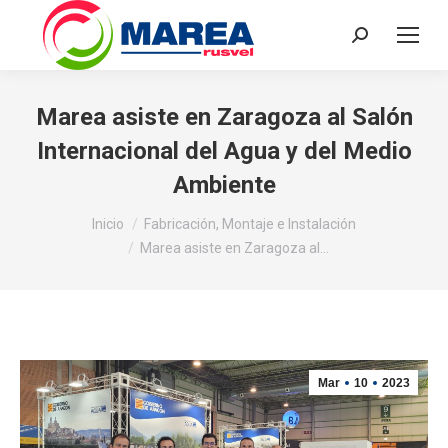
Buscar:
Marea asiste en Zaragoza al Salón
Internacional del Agua y del Medio
Ambiente
Estás aquí:
Inicio
Fabricación, Montaje e Instalación
Marea asiste en Zaragoza al…
Mar
10
2023