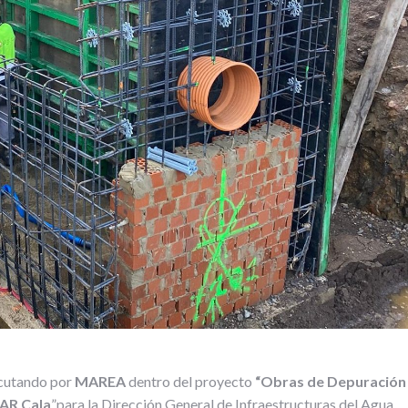
ecutando por
MAREA
dentro del proyecto
“Obras de Depuración
DAR Cala
”para la Dirección General de Infraestructuras del Agua