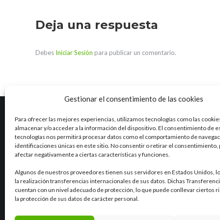
Deja una respuesta
Debes
Iniciar Sesión
para publicar un comentario.
Gestionar el consentimiento de las cookies
Para ofrecer las mejores experiencias, utilizamos tecnologías como las cookie
almacenar y/o acceder a la información del dispositivo. El consentimiento de e
Marea es una empresa con una dilatada experiencia en el
tecnologías nos permitirá procesar datos como el comportamiento de navegaci
ciclo integral del agua y otros campos como la industria, la
identificaciones únicas en este sitio. No consentir o retirar el consentimiento
agricultura, el sector alimentario o la minería.
Ver RSE
afectar negativamente a ciertas características y funciones.
Algunos de nuestros proveedores tienen sus servidores en Estados Unidos, l
LinkedIn
la realización transferencias internacionales de sus datos. Dichas Transferenc
cuentan con un nivel adecuado de protección, lo que puede conllevar ciertos r
la protección de sus datos de carácter personal.