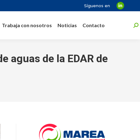
Síguenos en
Linkedin
page
Trabaja con nosotros
Noticias
Contacto
opens
Bu
in
new
window
 de aguas de la EDAR de