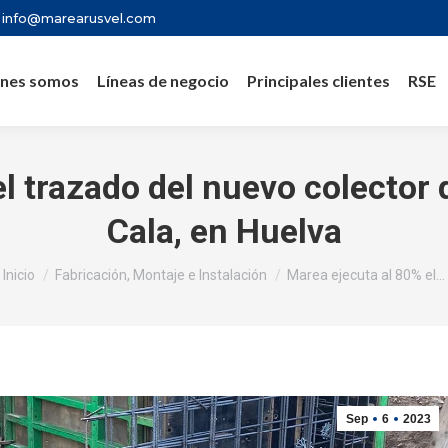
info@marearusvel.com
nes somos
Líneas de negocio
Principales clientes
RSE
l trazado del nuevo colector
Cala, en Huelva
Estás aquí:
Inicio
Fabricación, Montaje e Instalación
Marea ejecuta al 80% el…
Sep
6
2023