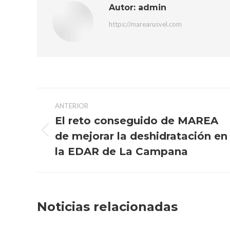
Autor:
admin
https://marearusvel.com
Navegación
ANTERIOR
entre
El reto conseguido de MAREA
de mejorar la deshidratación en
Publicación
publicaciones
anterior:
la EDAR de La Campana
Noticias relacionadas