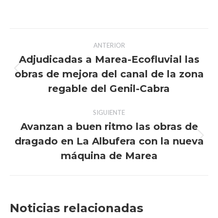
Navegación
ANTERIOR
entre
Adjudicadas a Marea-Ecofluvial las
obras de mejora del canal de la zona
Publicación
publicaciones
anterior:
regable del Genil-Cabra
SIGUIENTE
Avanzan a buen ritmo las obras de
dragado en La Albufera con la nueva
Publicación
siguiente:
máquina de Marea
Noticias relacionadas