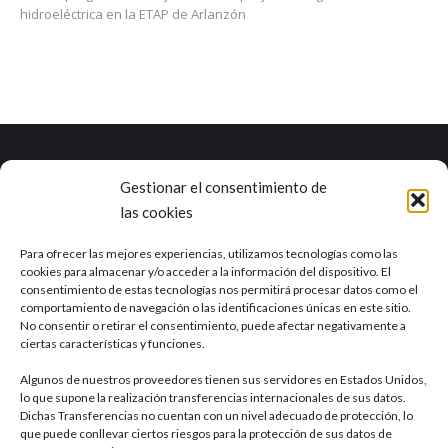
hidroeléctrica en la ETAP de Arlanzón
Gestionar el consentimiento de
Marea es una empresa con una dilatada experiencia en el ciclo
las cookies
integral del agua y otros campos como la industria, la agricultura, el
sector alimentario o la minería.
Ver RSE
Para ofrecer las mejores experiencias, utilizamos tecnologías como las
cookies para almacenar y/o acceder a la información del dispositivo. El
consentimiento de estas tecnologías nos permitirá procesar datos como el
Delegación de Sevilla
comportamiento de navegación o las identificaciones únicas en este sitio.
Calle Tajo, 4 41012, Sevilla
No consentir o retirar el consentimiento, puede afectar negativamente a
ciertas características y funciones.
Algunos de nuestros proveedores tienen sus servidores en Estados Unidos,
Otras delegaciones
lo que supone la realización transferencias internacionales de sus datos.
Dichas Transferencias no cuentan con un nivel adecuado de protección, lo
que puede conllevar ciertos riesgos para la protección de sus datos de