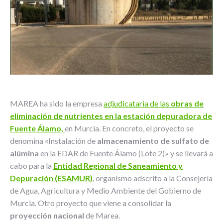
MAREA ha sido la empresa
adjudicataria de las
obras de
eliminación de nutrientes en la estación depuradora de
Fuente Álamo,
en Murcia. En concreto, el proyecto se
denomina «Instalación de
almacenamiento de sulfato de
alúmina
en la EDAR de Fuente Álamo (Lote 2)» y se llevará a
cabo para la
Entidad Regional de Saneamiento y
Depuración (ESAMUR)
, organismo adscrito a la Consejería
de Agua, Agricultura y Medio Ambiente del Gobierno de
Murcia. Otro proyecto que viene a consolidar la
proyección nacional
de Marea.