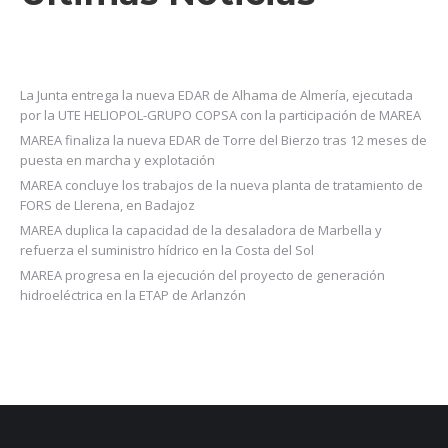
La Junta entrega la nueva EDAR de Alhama de Almería, ejecutada
por la UTE HELIOPOL-GRUPO COPSA con la participación de MAREA
MAREA finaliza la nueva EDAR de Torre del Bierzo tras 12 meses de
puesta en marcha y explotación
MAREA concluye los trabajos de la nueva planta de tratamiento de
FORS de Llerena, en Badajoz
MAREA duplica la capacidad de la desaladora de Marbella y
refuerza el suministro hídrico en la Costa del Sol
MAREA progresa en la ejecución del proyecto de generación
hidroeléctrica en la ETAP de Arlanzón