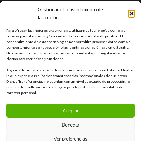
Marea es una empresa con una dilatada experiencia en el ciclo
Gestionar el consentimiento de
integral del agua y otros campos como la industria, la agricultura, el
las cookies
sector alimentario o la minería.
Ver RSE
Para ofrecer las mejores experiencias, utilizamos tecnologías como las
cookies para almacenar y/o acceder a la información del dispositivo. El
Delegación de Sevilla
consentimiento de estas tecnologías nos permitirá procesar datos como el
Calle Tajo, 4 41012, Sevilla
comportamiento de navegación o las identificaciones únicas en este sitio.
No consentir o retirar el consentimiento, puede afectar negativamente a
ciertas características y funciones.
Otras delegaciones
Algunos de nuestros proveedores tienen sus servidores en Estados Unidos,
lo que supone la realización transferencias internacionales de sus datos.
Dichas Transferencias no cuentan con un nivel adecuado de protección, lo
LinkedIn
que puede conllevar ciertos riesgos para la protección de sus datos de
carácter personal.
Aceptar
Denegar
Ver preferencias