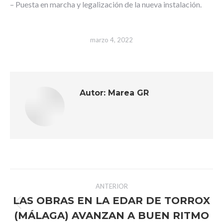
– Puesta en marcha y legalización de la nueva instalación.
marzo 4, 2022
Autor:
Marea GR
Navegación
ANTERIOR
entre
LAS OBRAS EN LA EDAR DE TORROX
Publicación
(MÁLAGA) AVANZAN A BUEN RITMO
anterior: