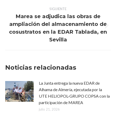
publicaciones
SIGUIENTE
Marea se adjudica las obras de
ampliación del almacenamiento de
Publicación
cosustratos en la EDAR Tablada, en
siguiente:
Sevilla
Noticias relacionadas
La Junta entrega la nueva EDAR de
Alhama de Almería, ejecutada por la
UTE HELIOPOL-GRUPO COPSA con la
participación de MAREA
julio 21, 2026